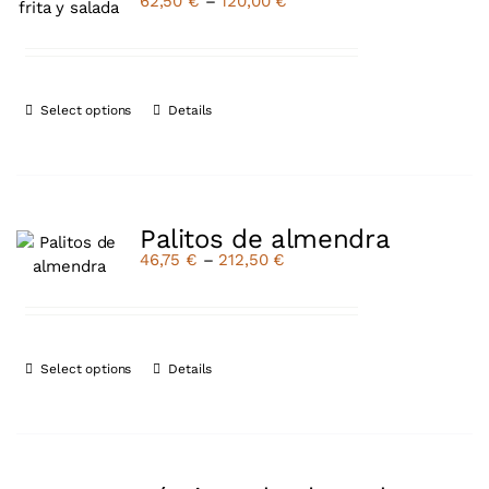
62,50
€
–
120,00
€
Select options
Details
Palitos de almendra
46,75
€
–
212,50
€
Select options
Details