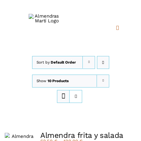
Skip
to
content
Toggle
Navigatio
INICIO
CALIDAD
Sort by
Default Order
RSC
Show
10 Products
PRODUCTOS
NOTICIAS
CONTACTO
Almendra frita y salada